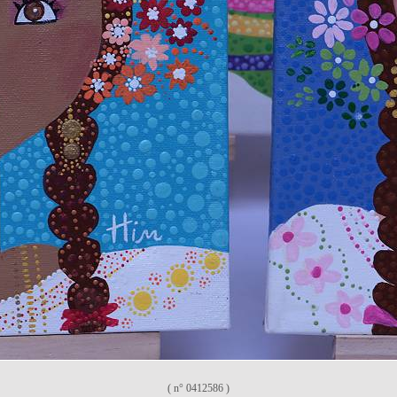
( n° 0412586 )