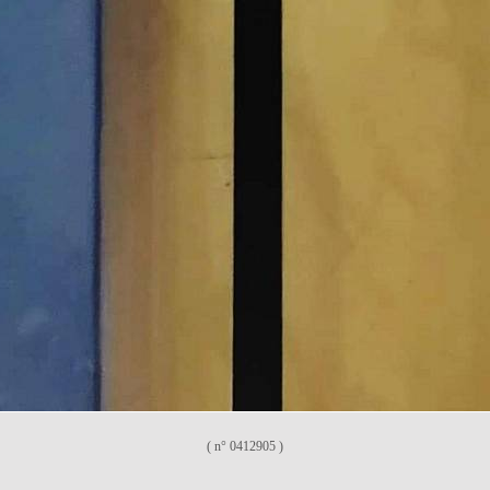
( n° 0412905 )